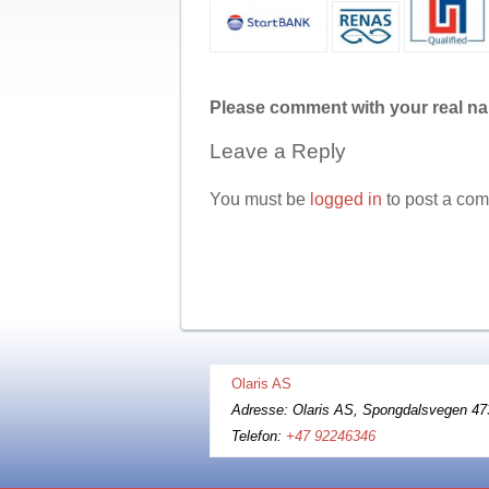
Please comment with your real n
Leave a Reply
You must be
logged in
to post a co
Return to entry
←
Olaris AS
Adresse: Olaris AS, Spongdalsvegen 47
Telefon:
+47 92246346