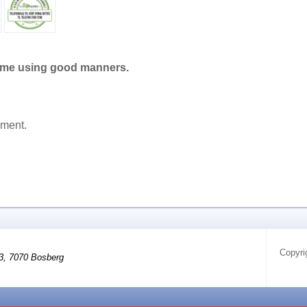
ame using good manners.
mment.
Copyri
3, 7070 Bosberg