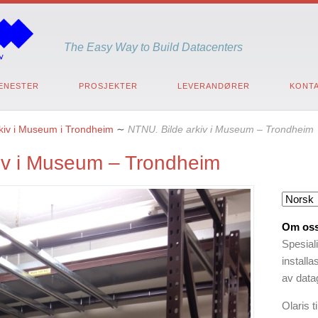
The Easy Way to Build Datacenters
ENESTER
PROSJEKTER
LEVERANDØRER
KONTA
kiv i Museum i Trondheim
∼
NTNU. Bilde arkiv i Museum – Trondheim
iv i Museum – Trondheim
Om os
Spesial
install
av datag
Olaris 