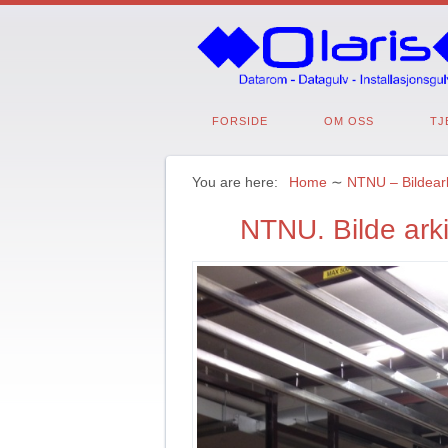
FORSIDE
OM OSS
TJ
You are here:
Home
∼
NTNU – Bildear
NTNU. Bilde ark