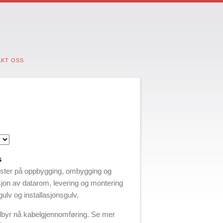
KT OSS
s
ister på oppbygging, ombygging og
asjon av datarom, levering og montering
ulv og installasjonsgulv.
tilbyr nå kabelgjennomføring. Se mer