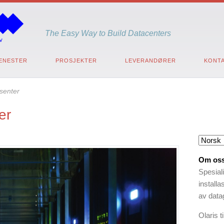
The Easy Way to Build Datacenters
ENESTER
PROSJEKTER
LEVERANDØRER
KONTA
senter
er
Om os
Spesial
install
av datag
Olaris 