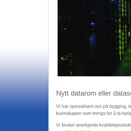
Nytt datarom eller datas
Vi har spesialisert oss på bygging, l
kunnskapen som trengs for å ta hjelp
Vi bruker anerkjente kvalitetsprodukt