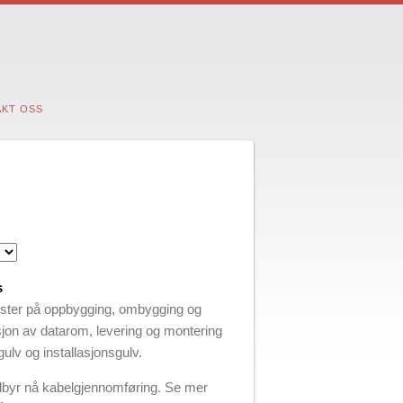
KT OSS
s
ister på oppbygging, ombygging og
asjon av datarom, levering og montering
ulv og installasjonsgulv.
tilbyr nå kabelgjennomføring. Se mer