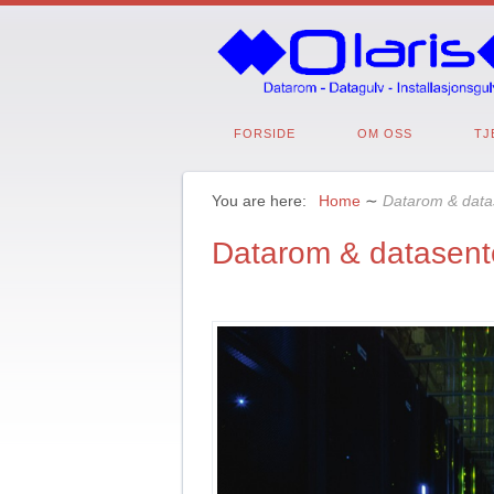
FORSIDE
OM OSS
TJ
You are here:
Home
∼
Datarom & data
Datarom & datasent