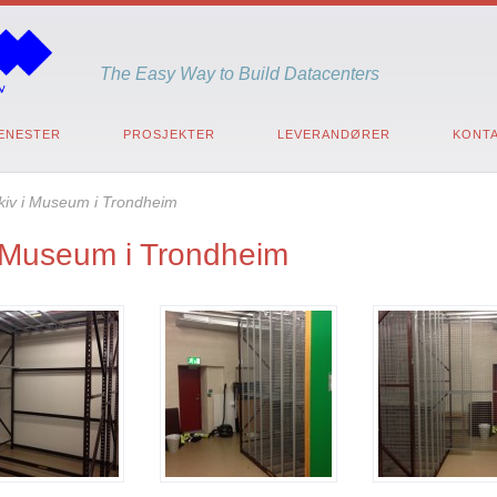
The Easy Way to Build Datacenters
ENESTER
PROSJEKTER
LEVERANDØRER
KONTA
kiv i Museum i Trondheim
i Museum i Trondheim