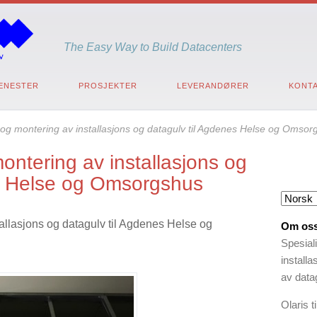
The Easy Way to Build Datacenters
ENESTER
PROSJEKTER
LEVERANDØRER
KONTA
 og montering av installasjons og datagulv til Agdenes Helse og Omsor
ontering av installasjons og
es Helse og Omsorgshus
tallasjons og datagulv til Agdenes Helse og
Om os
Spesial
install
av datag
Olaris 