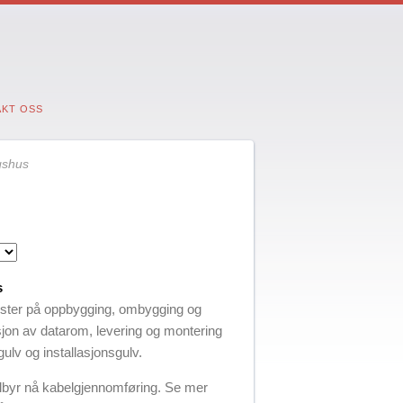
KT OSS
gshus
s
ister på oppbygging, ombygging og
asjon av datarom, levering og montering
ulv og installasjonsgulv.
tilbyr nå kabelgjennomføring. Se mer