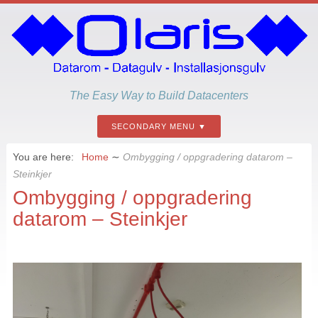
The Easy Way to Build Datacenters
SECONDARY MENU
You are here:
Home
∼
Ombygging / oppgradering datarom –
Steinkjer
Ombygging / oppgradering
datarom – Steinkjer