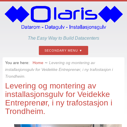
The Easy Way to Build Datacenters
SECONDARY MENU
You are here:
Home
∼
Levering og montering av
installasjonsgulv for Veidekke Entreprenør, i ny trafostasjon i
Trondheim.
Levering og montering av
installasjonsgulv for Veidekke
Entreprenør, i ny trafostasjon i
Trondheim.