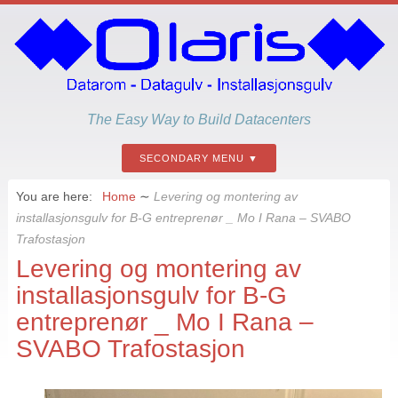
The Easy Way to Build Datacenters
SECONDARY MENU
You are here:
Home
∼
Levering og montering av
installasjonsgulv for B-G entreprenør _ Mo I Rana – SVABO
Trafostasjon
Levering og montering av
installasjonsgulv for B-G
entreprenør _ Mo I Rana –
SVABO Trafostasjon