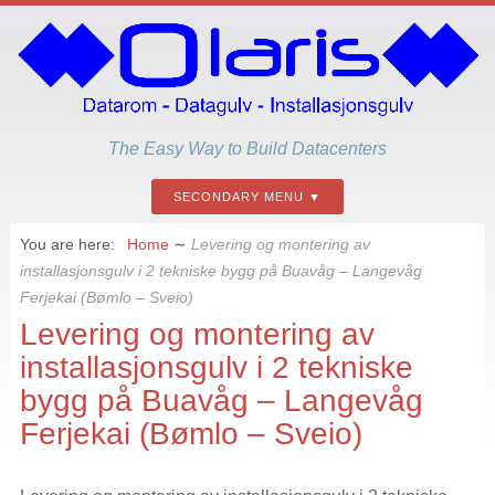
The Easy Way to Build Datacenters
SECONDARY MENU
You are here:
Home
∼
Levering og montering av
installasjonsgulv i 2 tekniske bygg på Buavåg – Langevåg
Ferjekai (Bømlo – Sveio)
Levering og montering av
installasjonsgulv i 2 tekniske
bygg på Buavåg – Langevåg
Ferjekai (Bømlo – Sveio)