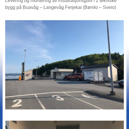
Levering og montering av installasjonsgulv i 2 tekniske
bygg på Buavåg – Langevåg Ferjekai (Bømlo – Sveio)