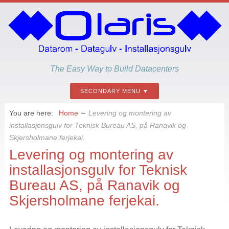
The Easy Way to Build Datacenters
SECONDARY MENU
You are here:
Home
∼
Levering og montering av
installasjonsgulv for Teknisk Bureau AS, på Ranavik og
Skjersholmane ferjekai.
Levering og montering av
installasjonsgulv for Teknisk
Bureau AS, på Ranavik og
Skjersholmane ferjekai.