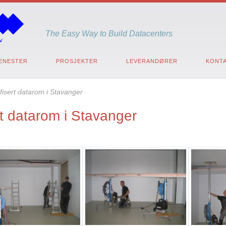
The Easy Way to Build Datacenters
ENESTER
PROSJEKTER
LEVERANDØRER
KONTA
fisert datarom i Stavanger
rt datarom i Stavanger