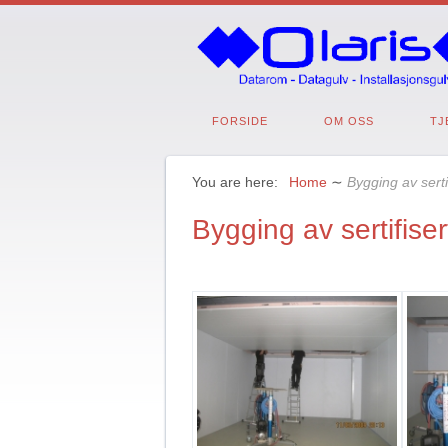
FORSIDE
OM OSS
TJ
You are here:
Home
∼
Bygging av serti
Bygging av sertifise