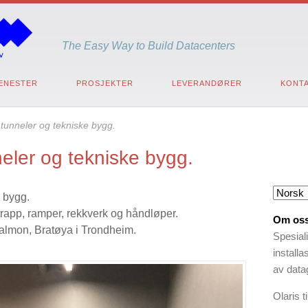
The Easy Way to Build Datacenters
ENESTER
PROSJEKTER
LEVERANDØRER
KONTA
tunneler og tekniske bygg.
eler og tekniske bygg.
 bygg.
trapp, ramper, rekkverk og håndløper.
Om os
almon, Bratøya i Trondheim.
Spesial
install
av datag
Olaris 