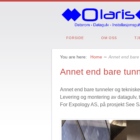
FORSIDE
OM OSS
TJ
You are here:
Home
∼
Annet end bare 
Annet end bare tunn
Annet end bare tunneler og tekniske
Levering og montering av datagulv, 
For Expology AS, på prosjekt See S