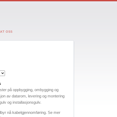
KT OSS
s
ister på oppbygging, ombygging og
asjon av datarom, levering og montering
ulv og installasjonsgulv.
tilbyr nå kabelgjennomføring. Se mer